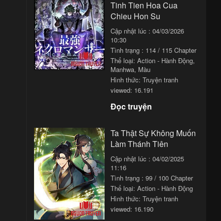
Tinh Tien Hoa Cua
Chieu Hon Su
:01
Cập nhật lúc : 04/03/2026
:01
10:30
Tình trạng : 114 / 115 Chapter
:01
Thể loại:
Action - Hành Động
,
Manhwa
,
Màu
:01
Hình thức: Truyện tranh
:01
viewed: 16.191
Đọc truyện
:01
:01
Ta Thật Sự Không Muốn
Làm Thánh Tiên
:01
Cập nhật lúc : 04/02/2025
:01
11:16
Tình trạng : 99 / 100 Chapter
:01
Thể loại:
Action - Hành Động
:01
Hình thức: Truyện tranh
viewed: 16.190
:01