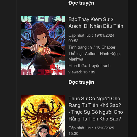
Đọc truyện
:01
Bậc Thầy Kiếm Sư 2
:01
Arachi Dị Nhân Đầu Tiên
:01
Cập nhật lúc : 19/01/2024
09:53
:01
Tình trạng : 9 / 10 Chapter
Thể loại:
Action - Hành Động
,
:01
Manhwa
:01
Hình thức: Truyện tranh
viewed: 16.185
:01
Đọc truyện
:01
Thực Sự Có Người Cho
:01
Rằng Tu Tiên Khó Sao?
:01
- Thực Sự Có Người Cho
Rằng Tu Tiên Khó Sao?
:01
Cập nhật lúc : 15/12/2025
:01
15:30