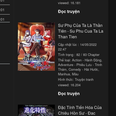
:01
viewed: 16.181
:01
Đọc truyện
:01
Sư Phụ Của Ta Là Thần
:01
Tiên - Su Phu Cua Ta La
Than Tien
:01
Cập nhật lúc : 14/05/2022
:01
22:47
Tình trạng : 82 / 83 Chapter
:01
Thể loại:
Action - Hành Động
,
Adventure - Phiêu Lưu - Trinh
:01
Thám
,
Comedy - Hài Hước
,
Manhua
,
Màu
:01
Hình thức: Truyện tranh
viewed: 16.204
:01
Đọc truyện
:01
:01
Đặc Tính Tiến Hóa Của
Chiêu Hồn Sư - Đac
:01