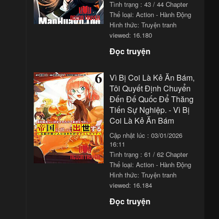
Tình trạng : 43 / 44 Chapter
:01
Thể loại:
Action - Hành Động
Hình thức: Truyện tranh
:01
viewed: 16.180
:01
Đọc truyện
:01
Vì Bị Coi Là Kẻ Ăn Bám,
Tôi Quyết Định Chuyển
Đến Đế Quốc Để Thăng
Tiến Sự Nghiệp. - Vì Bị
Coi Là Kẻ Ăn Bám
Cập nhật lúc : 03/01/2026
16:11
Tình trạng : 61 / 62 Chapter
Thể loại:
Action - Hành Động
Hình thức: Truyện tranh
viewed: 16.184
Đọc truyện