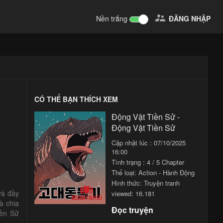

Nền trắng
ĐĂNG NHẬP
CÓ THỂ BẠN THÍCH XEM
Động Vật Tiền Sử -
Động Vật Tiền Sử
Cập nhật lúc : 07/10/2025
16:00
Tình trạng : 4 / 5 Chapter
Thể loại:
Action - Hành Động
Hình thức: Truyện tranh
và đầy
viewed: 16.181
à chia
Đọc truyện
iền Sử