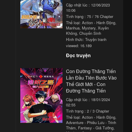
Cập nhật lúc : 12/06/2023
10:06
Tình trạng : 75 / 76 Chapter
Thể loại:
Action - Hành Động
,
Manhua
,
Mystery
,
Xuyên
Không
,
Chuyển Sinh
Hình thức: Truyện tranh
viewed: 16.189
Đọc truyện
Con Đường Thăng Tiến
Lần Đầu Tiên Bước Vào
Thế Giới Mới - Con
Đường Thăng Tiến
Cập nhật lúc : 18/01/2024
02:55
Tình trạng : 2 / 3 Chapter
Thể loại:
Action - Hành Động
,
Adventure - Phiêu Lưu - Trinh
Thám
,
Fantasy - Giả Tưởng
,