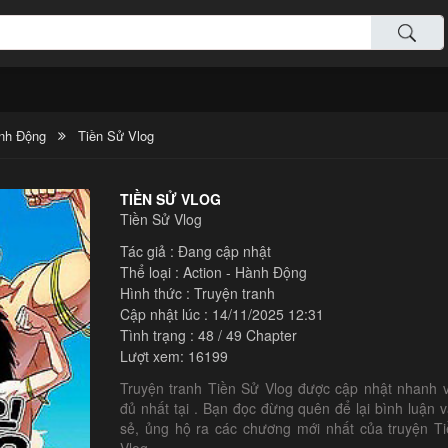
ành Động
Tiền Sử Vlog
TIỀN SỬ VLOG
Tiền Sử Vlog
Tác giả : Đang cập nhật
Thể loại :
Action - Hành Động
Hình thức : Truyện tranh
Cập nhật lúc : 14/11/2025 12:31
Tình trạng : 48 / 49 Chapter
Lượt xem: 16199
Truyện tranh Tiền Sử Vlog được cập nhật nhanh 
đủ nhất tại . Bạn đọc đừng quên để lại bình luận v
sẻ, ủng hộ ra các chương mới nhất của truyện T