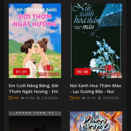
91
/
91
99
/
99
Em Cưới Nàng Băng, Đời
Núi Xanh Hoa Thắm Màu
Thơm Ngát Hương - Em
- Lạc Dương Bibi - Nui
Cuoi Nang Bang, Đoi
Xanh Hoa Tham Mau -
Chữ
16.184
21/05/2026
Chữ
16.179
15/05/2026
Thom Ngat Huong
Lac Duong Bibi