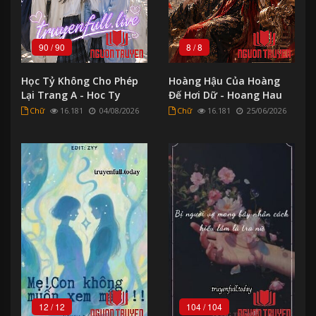
90
/
90
8
/
8
Học Tỷ Không Cho Phép
Hoàng Hậu Của Hoàng
Lại Trang A - Hoc Ty
Đế Hơi Dữ - Hoang Hau
Khong Cho Phep Lai
Cua Hoang Đe Hoi Du
Chữ
16.181
04/08/2026
Chữ
16.181
25/06/2026
Trang A
12
/
12
104
/
104