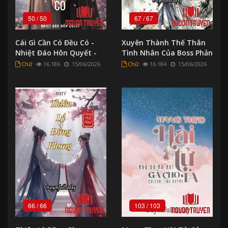
50
/
50
67
/
67
Cái Gì Cần Có Đều Có -
Xuyên Thành Thế Thân
Nhiệt Đáo Hôn Quyết -
Tình Nhân Của Boss Phản
Cai Gi Can Co Đeu Co -
Diện - Xuyen Thanh The
Chữ
16.186
15/06/2026
Chữ
16.184
15/06/2026
Nhiet Đao Hon Quyet
Than Tinh Nhan Cua
Boss Phan Dien
66
/
66
103
/
103