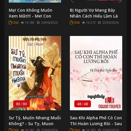
Mẹ! Con Không Muốn
Bị Người Vợ Mang Bảy
Xem Mắt!!! - Me! Con
Nhân Cách Hiểu Lầm Là
Khong Muon Xem Mat!!!
Tra Nữ - Bi Nguoi Vo
Chữ
16.180
24/06/2026
Chữ
16.213
23/06/2026
Mang Bay Nhan Cach
Hieu Lam La Tra Nu
90
/
90
48
/
48
Sư Tỷ, Muốn Nhang Muỗi
Sau Khi Alpha Phế Có Con
Không? - Su Ty, Muon
Thì Hoàn Lương Rồi - Sau
Nhang Muoi Khong?
Khi Alpha Phe Co Con Thi
Chữ
16.182
23/06/2026
Chữ
16.185
23/06/2026