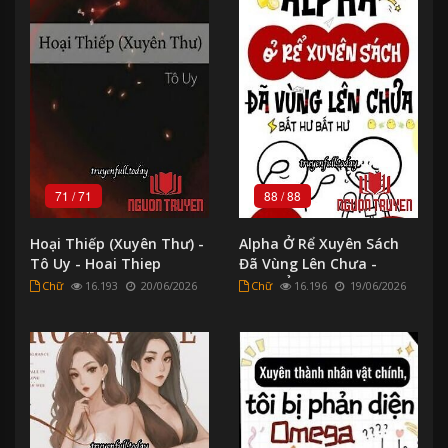
71
/
71
88
/
88
Hoại Thiếp (Xuyên Thư) -
Alpha Ở Rể Xuyên Sách
Tô Uy - Hoai Thiep
Đã Vùng Lên Chưa -
(Xuyen Thu) - To Uy
Alpha Ở Re Xuyen Sach
Chữ
16.193
20/06/2026
Chữ
16.196
19/06/2026
Đa Vung Len Chua