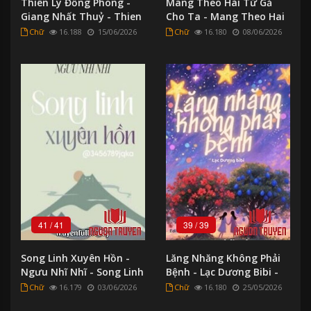
Thiên Lý Đồng Phong -
Mang Theo Hài Tử Gả
Giang Nhất Thuỷ - Thien
Cho Ta - Mang Theo Hai
Ly Đong Phong - Giang
Tu Ga Cho Ta
Chữ
16.188
15/06/2026
Chữ
16.180
08/06/2026
Nhat Thuy
41
/
41
39
/
39
Song Linh Xuyên Hồn -
Lăng Nhăng Không Phải
Ngưu Nhĩ Nhĩ - Song Linh
Bệnh - Lạc Dương Bibi -
Xuyen Hon - Nguu Nhi
Lang Nhang Khong Phai
Chữ
16.179
03/06/2026
Chữ
16.180
25/05/2026
Nhi
Benh - Lac Duong Bibi