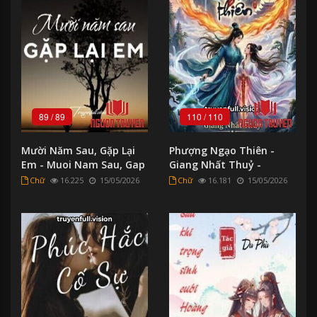
89
/
89
110
/
110
Mười Năm Sau, Gặp Lại
Phượng Ngạo Thiên -
Em - Muoi Nam Sau, Gap
Giang Nhất Thuỷ -
Lai Em
Phuong Ngao Thien -
Chữ
16.225
15/05/2026
Chữ
16.181
15/05/2026
Giang Nhat Thuy