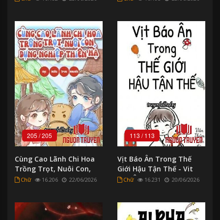
Hoan Luong Roi
205
/
205
113
/
113
Cùng Cao Lãnh Chi Hoa
Vịt Báo Ân Trong Thế
Trồng Trọt, Nuôi Con,
Giới Hậu Tận Thế - Vit
Dựng Nghiệp - Cung Cao
Bao Ân Trong The Gioi
Chữ
16.206
22/06/2026
Chữ
16.231
20/06/2026
Lanh Chi Hoa Trong Trot,
Hau Tan The
Nuoi Con, Dung Nghiep