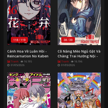
The School Of Royals ~
118
/
119
38
/
39
Cánh Hoa Về Luân Hồi -
Cô Nàng Mèo Ngủ Gật Và
Reincarnation No Kaben
Chàng Trai Hướng Nội -
Tonari No Neko To Koi
Tranh
16.195
Tranh
16.196
01/05/2026
01/05/2026
Shirazu