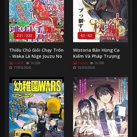
231
/
232
62
/
63
Thiếu Chủ Giỏi Chạy Trốn
Wistoria Bản Hùng Ca
- Waka Là Nige Jouzu No
Kiếm Và Pháp Trượng
Wakagimi
Tranh
16.208
Tranh
16.180
17/05/2026
10/05/2026