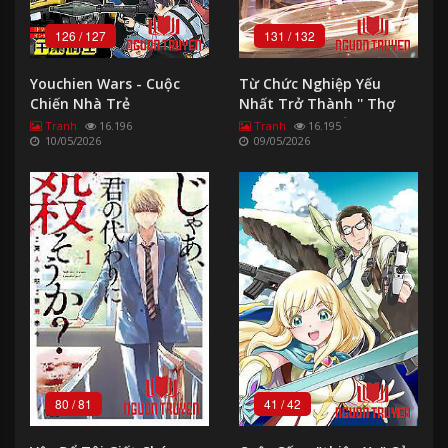
126
/
127
131
/
132
Youchien Wars - Cuộc
Từ Chức Nghiệp Yếu
Chiến Nhà Trẻ
Nhất Trở Thành '' Thợ
Rèn'' Mạnh Nhất - The
Tranh
16.196
Tranh
16.195
10/05/2026
09/05/2026
Weakest Occupation
"blacksmith
80
/
81
41
/
42