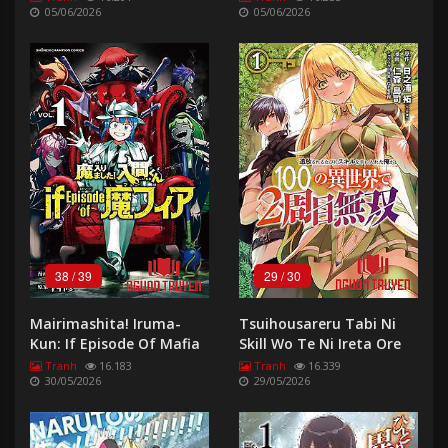
05/06/2026
05/06/2026
Friend Is Too Cute
38
/
39
29
/
30
Mairimashita! Iruma-
Tsuihousareru Tabi Ni
Kun: If Episode Of Mafia
Skill Wo Te Ni Ireta Ore
- Iruma Giá Đáo!: If
Ga, 100 No Isekai De 2-
Tranh
16.183
Tranh
16.339
30/05/2026
29/05/2026
Episode Of Mafia
Shuume Musou