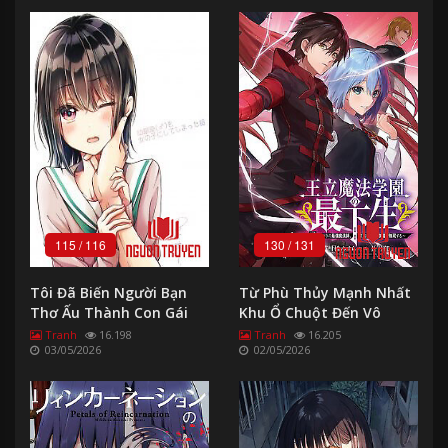
115
/
116
130
/
131
Tôi Đã Biến Người Bạn
Từ Phù Thủy Mạnh Nhất
Thơ Ấu Thành Con Gái
Khu Ổ Chuột Đến Vô
Song Tại Học Viện Pháp
Tranh
16.198
Tranh
16.205
03/05/2026
02/05/2026
Thuật Hoàng Gia - The
Irregular Of The Royal
Academy Of Magic ~The
Strongest Sorcerer From
The Slums Is Unrivaled In