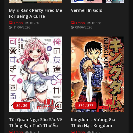
My S-Rank Party Fired Me
Vermeil In Gold
For Being A Curse
Artificer ~ I Can Only
Tranh
16.280
Tranh
16.338
11/06/2026
08/06/2026
Make “Cursed Items”, But
They're Artifact Class! -
Chỉ Biết Chế Tạo Trang Bị
Nguyền Rủa
35
/
36
876
/
877
Tôi Quan Ngại Sâu Sắc Về
Kingdom - Vương Giả
Thằng Bạn Thời Thơ Ấu
Thiên Hạ - Kingdom
Của Tôi! - My Childhool
Tranh
16.201
Tranh
16.255