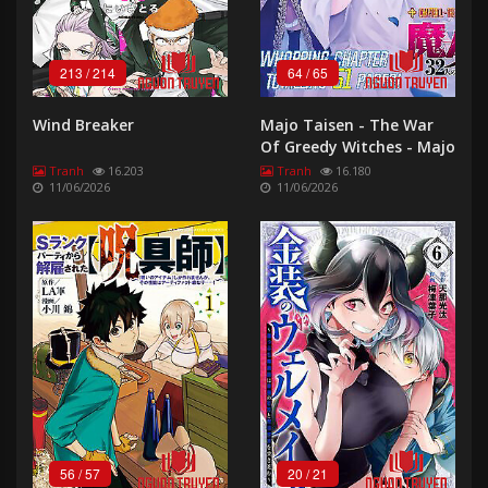
213
/
214
64
/
65
Wind Breaker
Majo Taisen - The War
Of Greedy Witches - Majo
Taisen
Tranh
16.203
Tranh
16.180
11/06/2026
11/06/2026
56
/
57
20
/
21