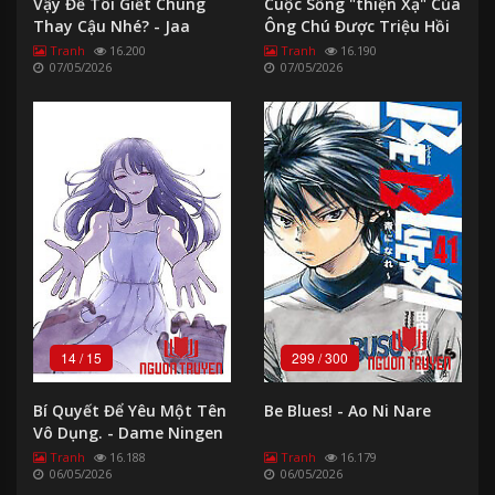
Vậy Để Tôi Giết Chúng
Cuộc Sống "thiện Xạ" Của
Thay Cậu Nhé? - Jaa
Ông Chú Được Triệu Hồi
Sang Dị Giới - Morio
Tranh
16.200
Tranh
16.190
07/05/2026
07/05/2026
14
/
15
299
/
300
Bí Quyết Để Yêu Một Tên
Be Blues! - Ao Ni Nare
Vô Dụng. - Dame Ningen
No Aishikata
Tranh
16.188
Tranh
16.179
06/05/2026
06/05/2026