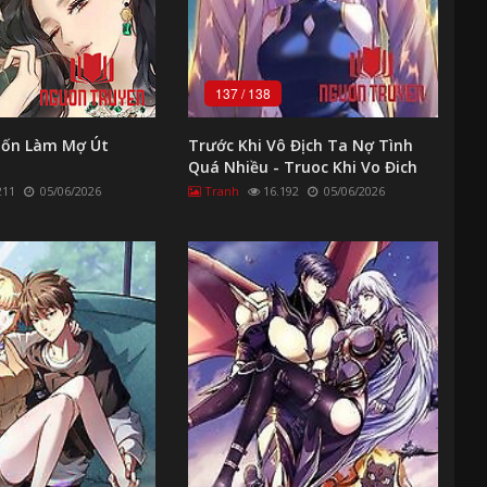
137
/
138
uốn Làm Mợ Út
Trước Khi Vô Địch Ta Nợ Tình
Quá Nhiều - Truoc Khi Vo Đich
Ta No Tinh Qua Nhieu
211
05/06/2026
Tranh
16.192
05/06/2026