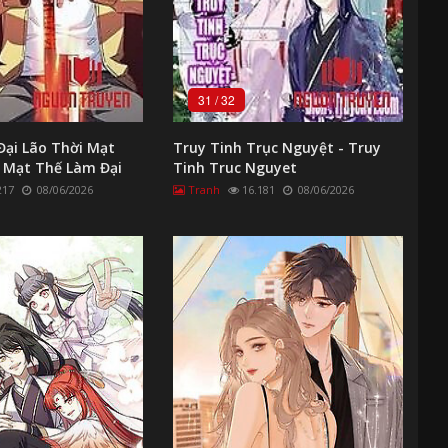
31
/
32
Đại Lão Thời Mạt
Truy Tinh Trục Nguyệt - Truy
ề Mạt Thế Làm Đại
Tinh Truc Nguyet
217
08/06/2026
Tranh
16.181
08/06/2026