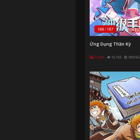
166
/
167
Ứng Dụng Thần Kỳ
Tranh
16.193
08/06/