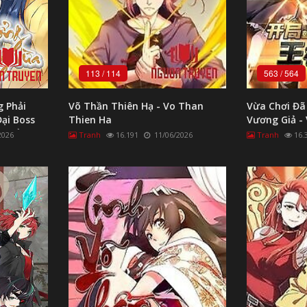
113
/
114
563
/
564
 Phải
Võ Thần Thiên Hạ - Vo Than
Vừa Chơi Đã
ại Boss
Thien Ha
Vương Giả - 
 Tiểu
Khoan Vuon
2026
Tranh
16.191
11/06/2026
Tranh
16.