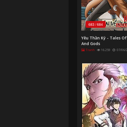
683
/
684
Yêu Thần Ký - Tales O
And Gods
Tranh
16.259
07/06/