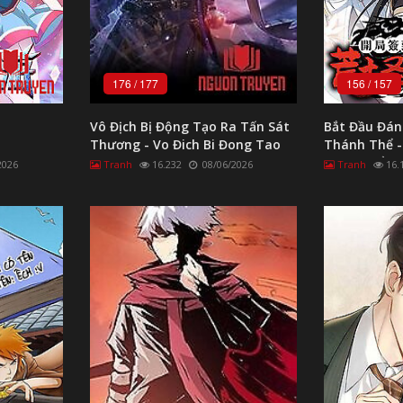
176
/
177
156
/
157
Vô Địch Bị Động Tạo Ra Tấn Sát
Bắt Đầu Đán
Thương - Vo Đich Bi Đong Tao
Thánh Thể -
Ra Tan Sat Thuong
Hoang Cổ T
2026
Tranh
16.232
08/06/2026
Tranh
16.