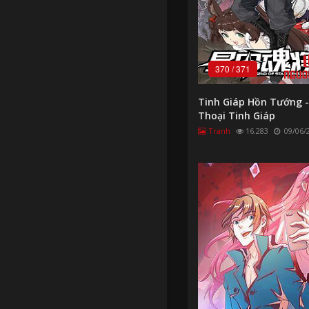
370
/
371
Tinh Giáp Hồn Tướng 
Thoại Tinh Giáp
Tranh
16.283
09/06/