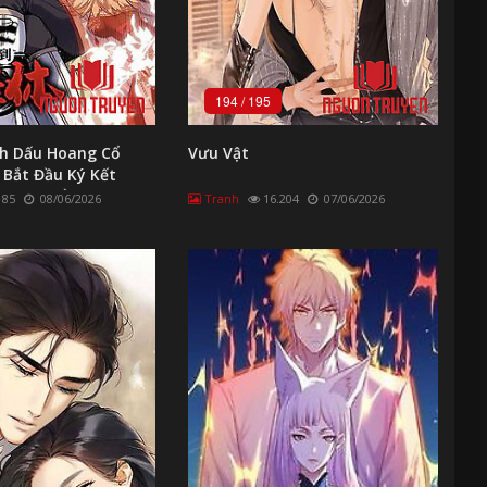
194
/
195
h Dấu Hoang Cổ
Vưu Vật
 Bắt Đầu Ký Kết
hánh Thể
185
08/06/2026
Tranh
16.204
07/06/2026