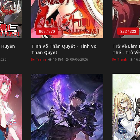
969
/
970
322
/
323
- Huyền
Tinh Võ Thần Quyết - Tinh Vo
Trở Về Làm 
Than Quyet
Thế - Trở V
Lão
2026
Tranh
16.184
09/06/2026
Tranh
16.