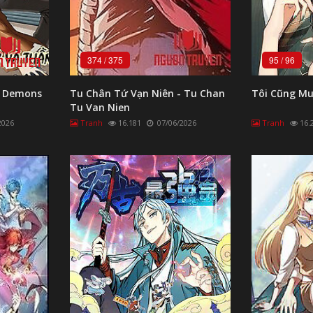
374
/
375
95
/
96
f Demons
Tu Chân Tứ Vạn Niên - Tu Chan
Tôi Cũng M
Tu Van Nien
2026
Tranh
16.181
07/06/2026
Tranh
16.