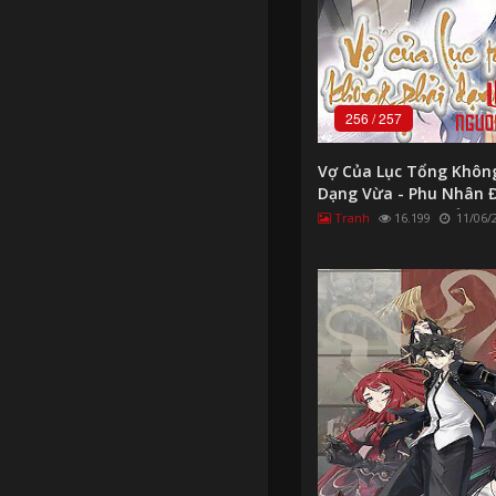
256
/
257
Vợ Của Lục Tổng Không
Dạng Vừa - Phu Nhân Đ
Ngày Nào Cũng Vả Mặt
Tranh
16.199
11/06/
Nhân