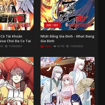
390
/
391
 Có Tài Khoản
Nhất Đẳng Gia Đinh - Nhat Đang
Vua Choi Đa Co Tai
Gia Đinh
g Gia
351
11/06/2026
Tranh
16.199
11/06/2026