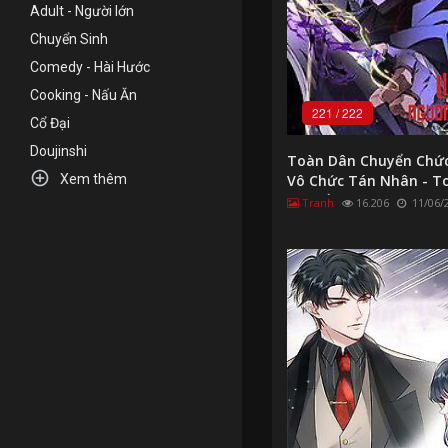
Adult - Người lớn
Chuyển Sinh
Comedy - Hài Hước
Cooking - Nấu Ăn
221
/
222
Cổ Đại
Doujinshi
Toàn Dân Chuyển Chứ

Xem thêm
Vô Chức Tán Nhân - T
Chuyển Chức: Không C
Tranh
16.206
11/06/
Kết Thúc Thần Minh