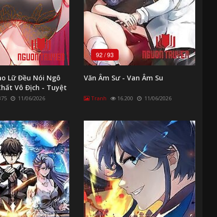
92
/
93
ạo Lữ Đều Nói Ngô
Văn Âm Sư - Van Âm Su
hất Vô Địch - Tuyệt
375
11/06/2026
Tranh
16.200
11/06/2026