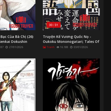
30
/
31
Bạc Của Bà Chị (26)
Truyện Kể Vương Quốc Nọ -
Genkai Dokushin
Oukoku Mononogatari; Tales Of
ohan
The Kingdom
187
27/01/2026
Tranh
16.188
03/01/2026