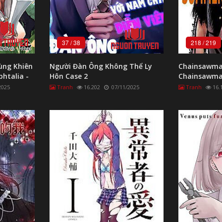
37
/
38
218
/
219
ùng Khiên
Người Đàn Ông Không Thể Ly
Chainsawman
htalia -
Hôn Case 2
Chainsawm
ung Khien
2025
Tranh
16.202
07/11/2025
Tranh
16.
phtalia