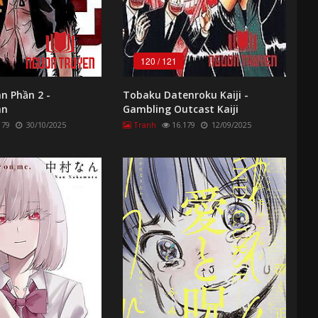
120
/
121
 Phần 2 -
Tobaku Datenroku Kaiji -
an
Gambling Outcast Kaiji
179
30/10/2025
Tranh
16.179
12/09/2025