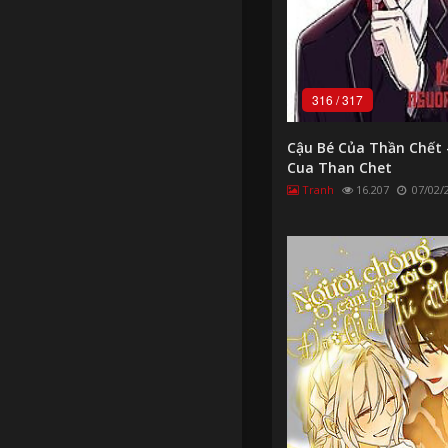
316
/
317
Cậu Bé Của Thần Chết 
Cua Than Chet
Tranh
16.207
07/02/