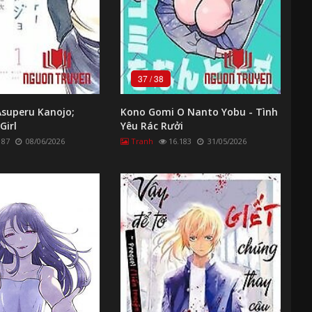
37
/
38
 Asuperu Kanojo;
Kono Gomi O Nanto Yobu - Tình
Girl
Yêu Rác Rưởi
187
08/06/2026
Tranh
16.183
31/05/2026