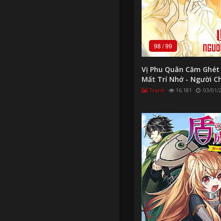
98
/
99
Vị Phu Quân Căm Ghét
Mất Trí Nhớ - Người 
Ghét Tôi Đã Mất Trí N
Tranh
16.181
03/01/