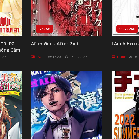
57
/
58
265
/
266
 Tôi Đã
After God - After God
I Am A Hero 
Chồng Căm
hớ
2026
Tranh
16.200
03/01/2026
Tranh
16.