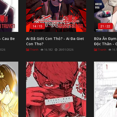
14
/
15
21
/
22
- Cau Be
Ai Đã Giết Con Thỏ? - Ai Đa Giet
Bữa Ăn Đạm 
Con Tho?
Độc Thân - 
Joshi (26) G
2026
Tranh
16.182
28/01/2026
Tranh
16.