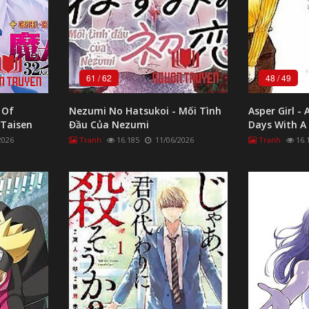
61
/
62
48
/
49
 Of
Nezumi No Hatsukoi - Mối Tình
Asper Girl -
 Taisen
Đầu Của Nezumi
Days With A 
2026
Tranh
16.185
11/06/2026
Tranh
16.