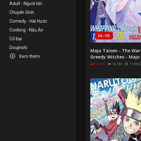
Adult - Người lớn
Chuyển Sinh
Comedy - Hài Hước
Cooking - Nấu Ăn
64
/
65
Cổ Đại
Doujinshi
Majo Taisen - The War

Xem thêm
Greedy Witches - Majo
Tranh
16.180
11/06/