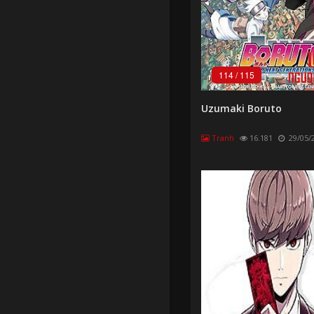
114
/
115
Uzumaki Boruto
Tranh
16.181
29/05/