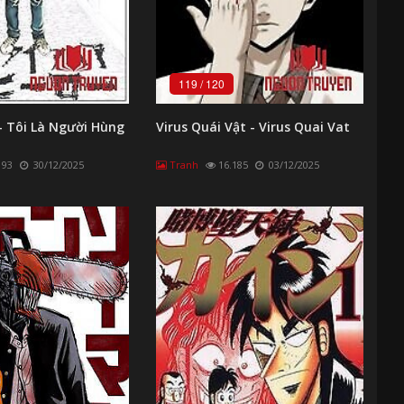
119
/
120
- Tôi Là Người Hùng
Virus Quái Vật - Virus Quai Vat
193
30/12/2025
Tranh
16.185
03/12/2025