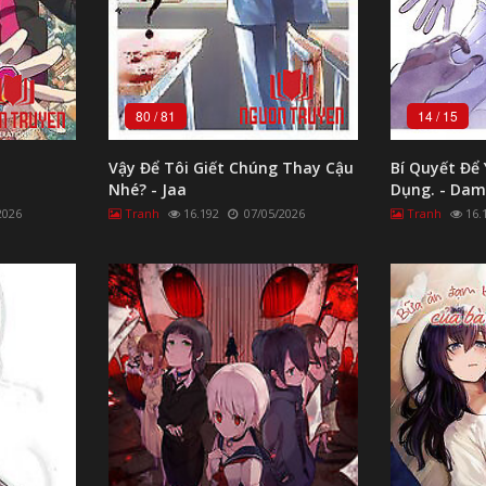
80
/
81
14
/
15
Vậy Để Tôi Giết Chúng Thay Cậu
Bí Quyết Để
Nhé? - Jaa
Dụng. - Dam
Aishikata
2026
Tranh
16.192
07/05/2026
Tranh
16.