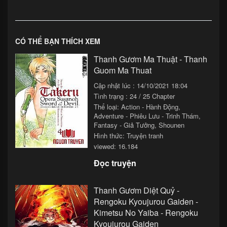
Chapter 27
02/12/2025 20:00
Chapter 26
02/12/2025 20:00
CÓ THỂ BẠN THÍCH XEM
Chapter 25
02/12/2025 20:00
Thanh Gươm Ma Thuật - Thanh
Chapter 24
02/12/2025 20:00
Guom Ma Thuat
Chapter 23
02/12/2025 20:00
Cập nhật lúc : 14/10/2021 18:04
Tình trạng : 24 / 25 Chapter
Chapter 22
02/12/2025 20:00
Thể loại:
Action - Hành Động
,
Adventure - Phiêu Lưu - Trinh Thám
,
Chapter 3
02/12/2025 20:00
Fantasy - Giả Tưởng
,
Shounen
Hình thức: Truyện tranh
Chapter 2
02/12/2025 20:00
viewed: 16.184
Chapter 1
02/12/2025 20:00
Đọc truyện
Thanh Gươm Diệt Quỷ -
Rengoku Kyoujurou Gaiden -
Kimetsu No Yaiba - Rengoku
Kyoujurou Gaiden