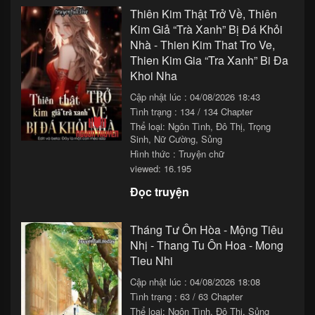
Thiên Kim Thật Trở Về, Thiên
Kim Giả “Trà Xanh” Bị Đá Khỏi
Nhà - Thien Kim That Tro Ve,
Thien Kim Gia “Tra Xanh” Bi Đa
Khoi Nha
Cập nhật lúc : 04/08/2026 18:43
Tình trạng : 134 / 134 Chapter
Thể loại:
Ngôn Tình
,
Đô Thị
,
Trọng
Sinh
,
Nữ Cường
,
Sủng
Hình thức : Truyện chữ
viewed: 16.195
Đọc truyện
Tháng Tư Ôn Hòa - Mộng Tiêu
Nhị - Thang Tu Ôn Hoa - Mong
Tieu Nhi
Cập nhật lúc : 04/08/2026 18:08
Tình trạng : 63 / 63 Chapter
Thể loại:
Ngôn Tình
,
Đô Thị
,
Sủng