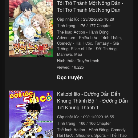
Tôi Trở Thành Một Nông Dân -
Toi Tro Thanh Mot Nong Dan
Cập nhật lúc : 23/02/2025 10:28
Tình trạng : 176 / 177 Chapter
Thể loại:
Action - Hành Động
,
Adventure - Phiêu Lưu - Trinh Thám
,
Comedy - Hài Hước
,
Fantasy - Giả
Tưởng
,
Slice of Life - Đời Thường
,
Manhwa
,
Màu
Hình thức: Truyện tranh
viewed: 16.225
Đọc truyện
Kattobi Itto - Đường Dẫn Đến
Khung Thành Bộ 1 - Đường Dẫn
Tới Khung Thành 1
Cập nhật lúc : 09/11/2023 16:55
Tình trạng : 166 / 166 Chapter
Thể loại:
Action - Hành Động
,
Comedy -
Hài Hước
,
Shounen
,
Sports - Thể Thao