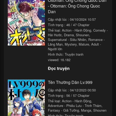
Ottoman: Ông Chồng Quốc Dân
- Ottoman: Ông Chong Quoc
Dan
Cập nhật lúc : 04/10/2024 10:57
Tình trạng : 46 / 47 Chapter
Thể loại:
Action - Hành Động
,
Comedy -
Hài Hước
,
Drama
,
Shounen
,
Supernatural - Siêu Nhiên
,
Romance -
Lãng Mạn
,
Mystery
,
Mature
,
Adult -
Người lớn
Hình thức: Truyện tranh
viewed: 16.182
Đọc truyện
Tên Thường Dân Lv.999
Cập nhật lúc : 04/12/2023 00:50
Tình trạng : 56 / 57 Chapter
Thể loại:
Action - Hành Động
,
Adventure - Phiêu Lưu - Trinh Thám
,
Fantasy - Giả Tưởng
,
Manga
,
Shounen
Hình thức: Truyện tranh