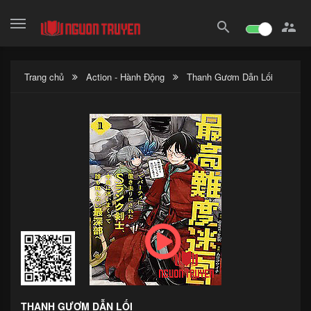
search

Trang chủ
Action - Hành Động
Thanh Gươm Dẫn Lối
THANH GƯƠM DẪN LỐI