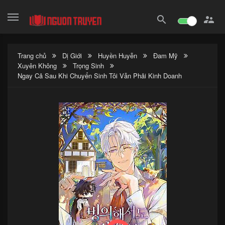
search

Trang chủ
Dị Giới
Huyền Huyễn
Đam Mỹ
Xuyên Không
Trọng Sinh
Ngay Cả Sau Khi Chuyển Sinh Tôi Vẫn Phải Kinh Doanh