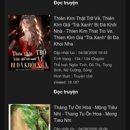
Đọc truyện
Chapter 31
23/11/2025 11:33
Thiên Kim Thật Trở Về, Thiên
Chapter 30
23/11/2025 09:33
Kim Giả “Trà Xanh” Bị Đá Khỏi
Nhà - Thien Kim That Tro Ve,
Chapter 29
23/11/2025 07:33
Thien Kim Gia “Tra Xanh” Bi Đa
Chapter 28
23/11/2025 05:33
Khoi Nha
Cập nhật lúc : 04/08/2026 18:43
Chapter 27
23/11/2025 03:33
Tình trạng : 134 / 134 Chapter
Chapter 26
23/11/2025 01:33
Thể loại:
Ngôn Tình
,
Đô Thị
,
Trọng
Sinh
,
Nữ Cường
,
Sủng
Chapter 25
22/11/2025 23:33
Hình thức : Truyện chữ
viewed: 16.187
Chapter 24
22/11/2025 21:33
Đọc truyện
Chapter 23
22/11/2025 19:33
Tháng Tư Ôn Hòa - Mộng Tiêu
Chapter 22
22/11/2025 17:33
Nhị - Thang Tu Ôn Hoa - Mong
Chapter 21
22/11/2025 15:33
Tieu Nhi
Chapter 20
22/11/2025 13:33
Cập nhật lúc : 04/08/2026 18:08