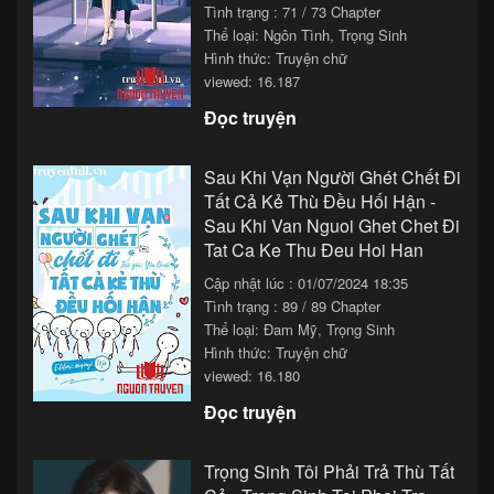
Tình trạng : 71 / 73 Chapter
Chapter 104
29/11/2025 13:33
Thể loại:
Ngôn Tình
,
Trọng Sinh
Hình thức: Truyện chữ
Chapter 103
29/11/2025 11:33
viewed: 16.187
Chapter 102
29/11/2025 09:33
Đọc truyện
Chapter 101
29/11/2025 07:33
Sau Khi Vạn Người Ghét Chết Đi
Chapter 100
29/11/2025 05:33
Tất Cả Kẻ Thù Đều Hối Hận -
Sau Khi Van Nguoi Ghet Chet Đi
Chapter 99
29/11/2025 03:33
Tat Ca Ke Thu Đeu Hoi Han
Chapter 98
29/11/2025 01:33
Cập nhật lúc : 01/07/2024 18:35
Tình trạng : 89 / 89 Chapter
Chapter 97
28/11/2025 23:33
Thể loại:
Đam Mỹ
,
Trọng Sinh
Chapter 96
28/11/2025 21:33
Hình thức: Truyện chữ
viewed: 16.180
Chapter 95
28/11/2025 19:33
Đọc truyện
Chapter 94
28/11/2025 17:33
Trọng Sinh Tôi Phải Trả Thù Tất
Chapter 93
28/11/2025 15:33