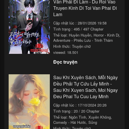
Vẫn Phải Đi Làm - Du Roi Vao
Truyen Kinh Di Toi Van Phai Đi
Chapter 128
01/12/2025 13:33
Lam
Chapter 127
01/12/2025 11:33
Cập nhật lúc : 28/01/2026 19:58
Tình trạng : 495 / 497 Chapter
Chapter 126
01/12/2025 09:33
Thể loại:
Huyền Huyễn
,
Horror - Kinh Dị
,
Adventure - Phiêu Lưu - Trinh Thám
Chapter 125
01/12/2025 07:33
Hình thức: Truyện chữ
Chapter 124
01/12/2025 05:33
viewed: 18.501
Đọc truyện
Chapter 123
01/12/2025 03:33
Chapter 122
01/12/2025 01:33
Sau Khi Xuyên Sách, Mỗi Ngày
Đều Phải Tự Cứu Lấy Mình -
Chapter 121
30/11/2025 23:33
Sau Khi Xuyen Sach, Moi Ngay
Chapter 120
30/11/2025 21:33
Đeu Phai Tu Cuu Lay Minh
Chapter 119
30/11/2025 19:33
Cập nhật lúc : 17/10/2024 20:26
Tình trạng : 20 / 20 Chapter
Chapter 118
30/11/2025 17:33
Thể loại:
Ngôn Tình
,
Xuyên Không
,
Comedy - Hài Hước
,
Sủng
Chapter 117
30/11/2025 15:33
Hình thức: Truyện chữ