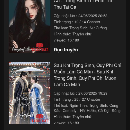
Cả - Trong Sinh Toi Phai Tra
Chapter 92
28/11/2025 13:33
Thu Tat Ca
Cập nhật lúc : 24/06/2025 20:58
Chapter 91
28/11/2025 11:33
Tình trạng : 12 / 14 Chapter
Chapter 90
28/11/2025 09:33
Thể loại:
Trọng Sinh
,
Nữ Cường
Hình thức: Truyện chữ
Chapter 89
28/11/2025 07:33
viewed: 16.180
Chapter 88
28/11/2025 05:33
Đọc truyện
Chapter 87
28/11/2025 03:33
Sau Khi Trọng Sinh, Quý Phi Chỉ
Chapter 86
28/11/2025 01:33
Muốn Làm Cá Mặn - Sau Khi
Trong Sinh, Quy Phi Chi Muon
Chapter 85
27/11/2025 23:33
Lam Ca Man
Chapter 84
27/11/2025 21:33
Cập nhật lúc : 27/06/2025 19:29
Tình trạng : 25 / 27 Chapter
Chapter 83
27/11/2025 19:33
Thể loại:
Ngôn Tình
,
Trọng Sinh
,
Cung
Đấu
,
Comedy - Hài Hước
,
Cổ Đại
,
Sủng
Chapter 82
27/11/2025 17:33
Hình thức: Truyện chữ
viewed: 16.183
Chapter 81
27/11/2025 15:33