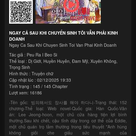
NGAY CẢ SAU KHI CHUYỂN SINH TÔI VẪN PHẢI KINH
DOANH
Ngay Ca Sau Khi Chuyen Sinh Toi Van Phai Kinh Doanh
Tác giả :
Peu Ra I Beo Si
Thể loại :
Dị Giới
,
Huyền Huyễn
,
Đam Mỹ
,
Xuyên Không
,
Trọng Sinh
Hình thức : Truyện chữ
Cập nhật lúc : 02/12/2025 19:33
Tình trạng : 145 / 145 Chapter
Lượt xem: 16186
-Tên gốc: 빙의해서도 장사를 해야 하다니-Trạng thái: 152
chương-Thể loại: Web novel-Quốc gia: Hàn Quốc-Văn
án: Lee Jeong-hoon, một chủ cửa hàng tiện lợi bình
thường.Sau khi chết, cậu tỉnh dậy trong cơ thể của Eddie,
một chủ quán trọ tầm thường trong tiểu thuyết "Anh hùng
không giỏi che giấu sức mạnh của