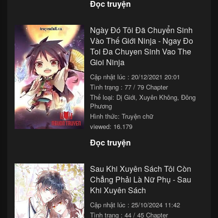
Đọc truyện
Chapter 80
27/11/2025 13:33
Chapter 79
27/11/2025 11:33
Ngày Đó Tôi Đã Chuyển Sinh
Vào Thế Giới Ninja - Ngay Đo
Chapter 78
27/11/2025 09:33
Toi Đa Chuyen Sinh Vao The
Chapter 77
27/11/2025 07:33
Gioi Ninja
Cập nhật lúc : 20/12/2021 20:01
Chapter 76
27/11/2025 05:33
Tình trạng : 77 / 79 Chapter
Chapter 75
27/11/2025 03:33
Thể loại:
Dị Giới
,
Xuyên Không
,
Đông
Phương
Chapter 74
27/11/2025 01:33
Hình thức: Truyện chữ
viewed: 16.179
Chapter 73
26/11/2025 23:33
Đọc truyện
Chapter 72
26/11/2025 21:33
Sau Khi Xuyên Sách Tôi Còn
Chapter 71
26/11/2025 19:33
Chẳng Phải Là Nữ Phụ - Sau
Chapter 70
26/11/2025 17:33
Khi Xuyên Sách
Cập nhật lúc : 25/10/2024 11:42
Chapter 69
26/11/2025 15:33
Tình trạng : 44 / 45 Chapter