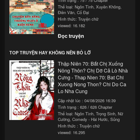
Tình trạng : 75 / 75 Chapter
Chapter 44
24/11/2025 13:33
Thể loại:
Ngôn Tình
,
Xuyên Không
,
Chapter 43
24/11/2025 11:33
Điền Văn
,
Cổ Đại
Hình thức: Truyện chữ
Chapter 42
24/11/2025 09:33
viewed: 16.182
Đọc truyện
Chapter 41
24/11/2025 07:33
Chapter 40
24/11/2025 05:33
TOP TRUYỆN HAY KHÔNG NÊN BỎ LỠ
Chapter 39
24/11/2025 03:33
Thập Niên 70: Bắt Chị Xuống
Nông Thôn? Chị Dỡ Cả Lò Nhà
Chapter 38
24/11/2025 01:33
Cưng - Thap Nien 70: Bat Chi
Chapter 37
23/11/2025 23:33
Xuong Nong Thon? Chi Do Ca
Lo Nha Cung
Chapter 36
23/11/2025 21:33
Cập nhật lúc : 04/08/2026 16:39
Chapter 35
23/11/2025 19:33
Tình trạng : 626 / 626 Chapter
Thể loại:
Ngôn Tình
,
Trọng Sinh
,
Nữ
Chapter 34
23/11/2025 17:33
Cường
,
Comedy - Hài Hước
,
Sủng
Hình thức : Truyện chữ
Chapter 33
23/11/2025 15:33
viewed: 16.295
Chapter 32
23/11/2025 13:33