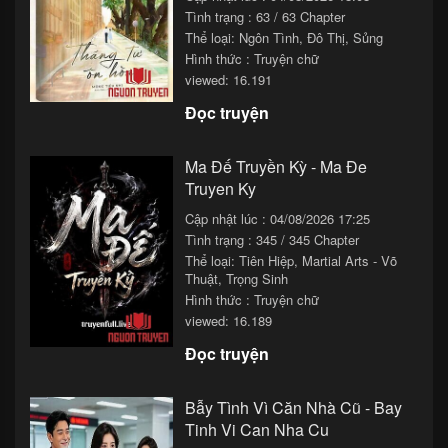
Tình trạng : 63 / 63 Chapter
Chapter 19
22/11/2025 11:33
Thể loại:
Ngôn Tình
,
Đô Thị
,
Sủng
Hình thức : Truyện chữ
Chapter 18
22/11/2025 09:33
viewed: 16.191
Chapter 17
22/11/2025 07:33
Đọc truyện
Chapter 16
22/11/2025 05:33
Ma Đế Truyền Kỳ - Ma Đe
Chapter 15
22/11/2025 03:33
Truyen Ky
Chapter 14
22/11/2025 01:33
Cập nhật lúc : 04/08/2026 17:25
Tình trạng : 345 / 345 Chapter
Chapter 13
21/11/2025 23:33
Thể loại:
Tiên Hiệp
,
Martial Arts - Võ
Thuật
,
Trọng Sinh
Chapter 12
21/11/2025 21:33
Hình thức : Truyện chữ
viewed: 16.189
Chapter 11
21/11/2025 19:33
Đọc truyện
Chapter 10
21/11/2025 17:33
Chapter 9
21/11/2025 15:33
Bẫy Tình Vì Căn Nhà Cũ - Bay
Tinh Vi Can Nha Cu
Chapter 8
21/11/2025 13:33