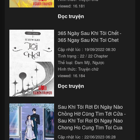
viewed: 16.181
Chapter 116
30/11/2025 13:33
Đọc truyện
Chapter 115
30/11/2025 11:33
Chapter 114
30/11/2025 09:33
365 Ngày Sau Khi Tôi Chết -
365 Ngay Sau Khi Toi Chet
Chapter 113
30/11/2025 07:33
Cập nhật lúc : 19/09/2022 08:30
Chapter 112
30/11/2025 05:33
Tình trạng : 22 / 22 Chapter
Thể loại:
Đam Mỹ
,
Ngược
Chapter 111
30/11/2025 03:33
Hình thức: Truyện chữ
viewed: 16.184
Chapter 110
30/11/2025 01:33
Đọc truyện
Chapter 109
29/11/2025 23:33
Chapter 108
29/11/2025 21:33
Sau Khi Tôi Rời Đi Ngày Nào
Chapter 107
29/11/2025 19:33
Chồng Hờ Cũng Tìm Tới Cửa -
Sau Khi Toi Roi Đi Ngay Nao
Chapter 106
29/11/2025 17:33
Chong Ho Cung Tim Toi Cua
Chapter 105
29/11/2025 15:33
Cập nhật lúc : 22/06/2023 06:28