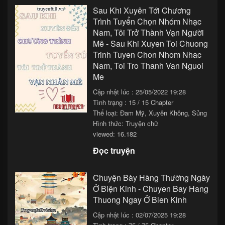
Chapter 56
25/11/2025 13:33
Sau Khi Xuyên Tới Chương
Trình Tuyển Chọn Nhóm Nhạc
Chapter 55
25/11/2025 11:33
Nam, Tôi Trở Thành Vạn Người
Chapter 54
25/11/2025 09:33
Mê - Sau Khi Xuyen Toi Chuong
Trinh Tuyen Chon Nhom Nhac
Chapter 53
25/11/2025 07:33
Nam, Toi Tro Thanh Van Nguoi
Me
Chapter 52
25/11/2025 05:33
Cập nhật lúc : 25/05/2022 19:28
Chapter 51
25/11/2025 03:33
Tình trạng : 15 / 15 Chapter
Thể loại:
Đam Mỹ
,
Xuyên Không
,
Sủng
Chapter 50
25/11/2025 01:33
Hình thức: Truyện chữ
Chapter 49
24/11/2025 23:33
viewed: 16.182
Đọc truyện
Chapter 48
24/11/2025 21:33
Chapter 47
24/11/2025 19:33
Chuyện Bày Hàng Thường Ngày
Ở Biện Kinh - Chuyen Bay Hang
Chapter 46
24/11/2025 17:33
Thuong Ngay Ở Bien Kinh
Chapter 45
24/11/2025 15:33
Cập nhật lúc : 02/07/2025 19:28