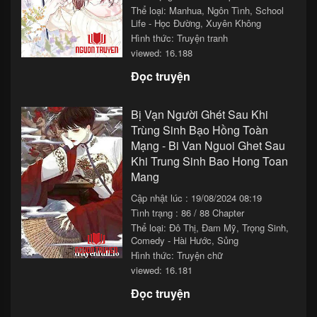
Chapter 68
26/11/2025 13:33
Thể loại:
Manhua
,
Ngôn Tình
,
School
Life - Học Đường
,
Xuyên Không
Chapter 67
26/11/2025 11:33
Hình thức: Truyện tranh
viewed: 16.188
Chapter 66
26/11/2025 09:33
Đọc truyện
Chapter 65
26/11/2025 07:33
Chapter 64
26/11/2025 05:33
Bị Vạn Người Ghét Sau Khi
Trùng Sinh Bạo Hồng Toàn
Chapter 63
26/11/2025 03:33
Mạng - Bi Van Nguoi Ghet Sau
Khi Trung Sinh Bao Hong Toan
Chapter 62
26/11/2025 01:33
Mang
Chapter 61
25/11/2025 23:33
Cập nhật lúc : 19/08/2024 08:19
Tình trạng : 86 / 88 Chapter
Chapter 60
25/11/2025 21:33
Thể loại:
Đô Thị
,
Đam Mỹ
,
Trọng Sinh
,
Comedy - Hài Hước
,
Sủng
Chapter 59
25/11/2025 19:33
Hình thức: Truyện chữ
Chapter 58
25/11/2025 17:33
viewed: 16.181
Đọc truyện
Chapter 57
25/11/2025 15:33