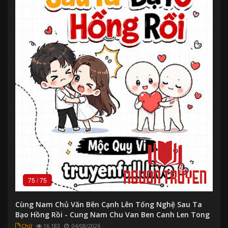
75
/
75
Cùng Nam Chủ Văn Bên Cạnh Lên Tống Nghệ Sau Ta
Bạo Hồng Rồi - Cung Nam Chu Van Ben Canh Len Tong
Nghe Sau Ta Bao Hong Roi
Chữ
16.183
04/08/2026