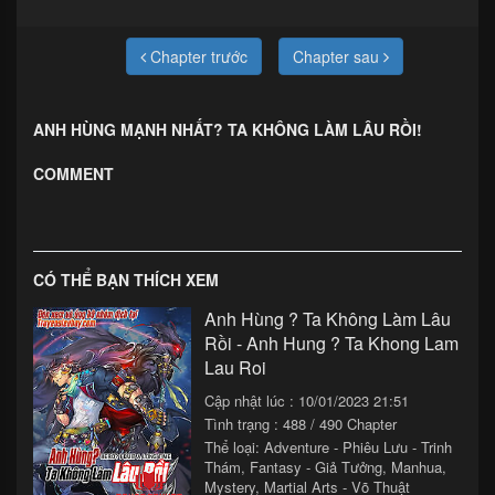
Chapter trước
Chapter sau
ANH HÙNG MẠNH NHẤT? TA KHÔNG LÀM LÂU RỒI!
COMMENT
CÓ THỂ BẠN THÍCH XEM
Anh Hùng ? Ta Không Làm Lâu
Rồi - Anh Hung ? Ta Khong Lam
Lau Roi
Cập nhật lúc : 10/01/2023 21:51
Tình trạng : 488 / 490 Chapter
Thể loại:
Adventure - Phiêu Lưu - Trinh
Thám
,
Fantasy - Giả Tưởng
,
Manhua
,
Mystery
,
Martial Arts - Võ Thuật