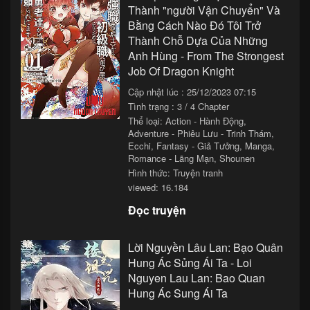
Thành "người Vận Chuyển" Và
Bằng Cách Nào Đó Tôi Trở
Thành Chỗ Dựa Của Những
Anh Hùng - From The Strongest
Job Of Dragon Knight
Cập nhật lúc : 25/12/2023 07:15
Tình trạng : 3 / 4 Chapter
Thể loại:
Action - Hành Động
,
Adventure - Phiêu Lưu - Trinh Thám
,
Ecchi
,
Fantasy - Giả Tưởng
,
Manga
,
Romance - Lãng Mạn
,
Shounen
Hình thức: Truyện tranh
viewed: 16.184
Đọc truyện
Lời Nguyền Lâu Lan: Bạo Quân
Hung Ác Sủng Ái Ta - Loi
Nguyen Lau Lan: Bao Quan
Hung Ác Sung Ái Ta