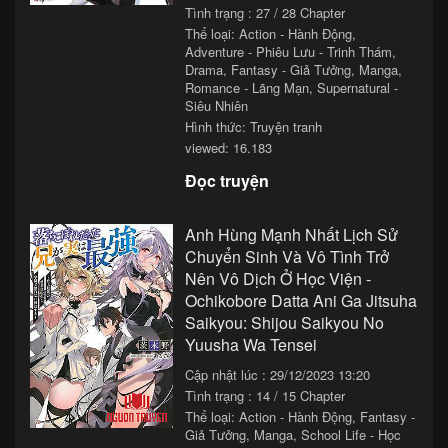
Tình trạng : 27 / 28 Chapter
Thể loại:
Action - Hành Động
,
Adventure - Phiêu Lưu - Trinh Thám
,
Drama
,
Fantasy - Giả Tưởng
,
Manga
,
Romance - Lãng Mạn
,
Supernatural -
Siêu Nhiên
Hình thức: Truyện tranh
viewed: 16.183
Đọc truyện
Anh Hùng Mạnh Nhất Lịch Sử
Chuyển Sinh Và Vô Tình Trở
Nên Vô Dịch Ở Học Viện -
Ochikobore Datta Ani Ga Jitsuha
Saikyou: Shijou Saikyou No
Yuusha Wa Tensei
Cập nhật lúc : 29/12/2023 13:20
Tình trạng : 14 / 15 Chapter
Thể loại:
Action - Hành Động
,
Fantasy -
Giả Tưởng
,
Manga
,
School Life - Học