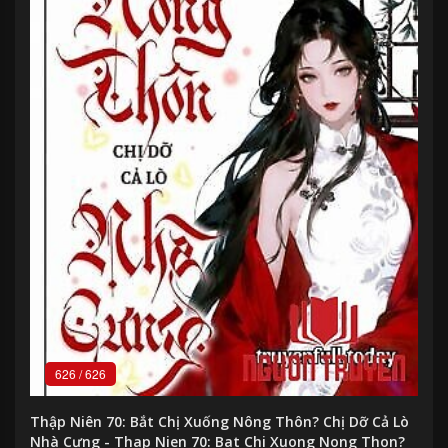
626
/
626
Thập Niên 70: Bắt Chị Xuống Nông Thôn? Chị Dỡ Cả Lò
Nhà Cưng - Thap Nien 70: Bat Chi Xuong Nong Thon?