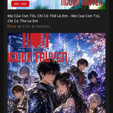
450
/
452
Mẹ Của Con Tôi, Chỉ Có Thể Là Em - Me Cua Con Toi,
Chi Co The La Em
Chữ
16.199
04/08/2026