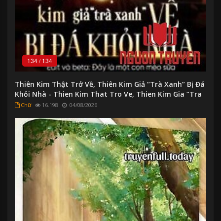
134
/
134
Thiên Kim Thật Trở Về, Thiên Kim Giả “Trà Xanh” Bị Đá
Khỏi Nhà - Thien Kim That Tro Ve, Thien Kim Gia “Tra
Xanh” Bi Đa Khoi Nha
Chữ
16.198
04/08/2026